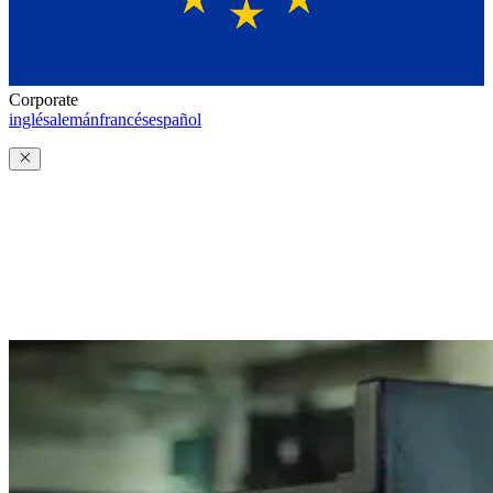
Corporate
inglés
alemán
francés
español