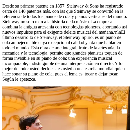
Desde su primera patente en 1857, Steinway ⁠&⁠ Sons ha registrado
cerca de 140 patentes más, con las que Steinway se convirtió en la
referencia de todos los pianos de cola y pianos verticales del mundo.
Steinway no solo marca la historia de la música. La empresa
combina la antigua artesanía con tecnologías pioneras, aportando así
nuevos impulsos para el exigente deleite musical del mañana.\n\nEl
último desarrollo de Steinway, el Steinway Spirio, es un piano de
cola autoejecutable cuya excepcional calidad ya da que hablar en
todo el mundo. Esta obra de arte integral, fruto de la artesanía, la
mecánica y la tecnología, permite que grandes pianistas toquen de
forma invisible en su piano de cola: una experiencia musical
incomparable, indistinguible de una interpretación en directo. Y lo
mejor de todo: usted decide si es usted o una estrella mundial quien
hace sonar su piano de cola, pues el lema es: tocar o dejar tocar.
Según le apetezca.