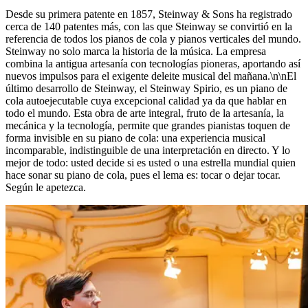
Desde su primera patente en 1857, Steinway ⁠&⁠ Sons ha registrado
cerca de 140 patentes más, con las que Steinway se convirtió en la
referencia de todos los pianos de cola y pianos verticales del mundo.
Steinway no solo marca la historia de la música. La empresa
combina la antigua artesanía con tecnologías pioneras, aportando así
nuevos impulsos para el exigente deleite musical del mañana.\n\nEl
último desarrollo de Steinway, el Steinway Spirio, es un piano de
cola autoejecutable cuya excepcional calidad ya da que hablar en
todo el mundo. Esta obra de arte integral, fruto de la artesanía, la
mecánica y la tecnología, permite que grandes pianistas toquen de
forma invisible en su piano de cola: una experiencia musical
incomparable, indistinguible de una interpretación en directo. Y lo
mejor de todo: usted decide si es usted o una estrella mundial quien
hace sonar su piano de cola, pues el lema es: tocar o dejar tocar.
Según le apetezca.