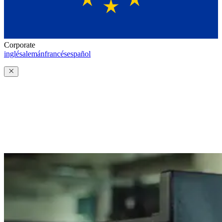
Corporate
inglés
alemán
francés
español