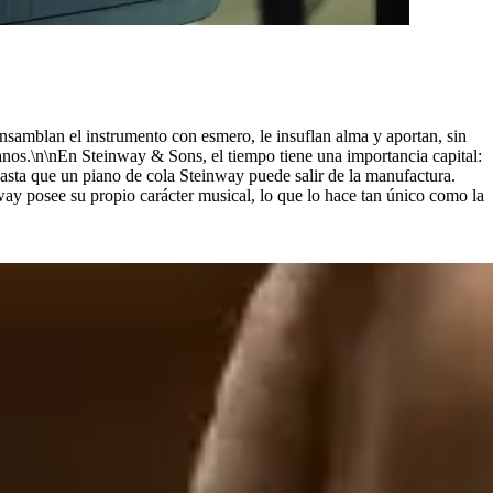
nsamblan el instrumento con esmero, le insuflan alma y aportan, sin
os.\n\nEn Steinway ⁠&⁠ Sons, el tiempo tiene una importancia capital:
sta que un piano de cola Steinway puede salir de la manufactura.
way posee su propio carácter musical, lo que lo hace tan único como la