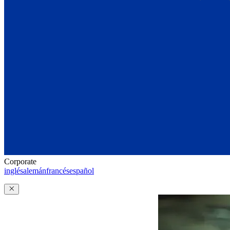
Corporate
inglés
alemán
francés
español