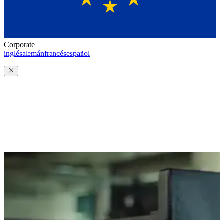
Corporate
inglés
alemán
francés
español