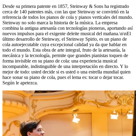
Desde su primera patente en 1857, Steinway ⁠&⁠ Sons ha registrado
cerca de 140 patentes más, con las que Steinway se convirtió en la
referencia de todos los pianos de cola y pianos verticales del mundo.
Steinway no solo marca la historia de la música. La empresa
combina la antigua artesanía con tecnologías pioneras, aportando así
nuevos impulsos para el exigente deleite musical del mañana.\n\nEl
último desarrollo de Steinway, el Steinway Spirio, es un piano de
cola autoejecutable cuya excepcional calidad ya da que hablar en
todo el mundo. Esta obra de arte integral, fruto de la artesanía, la
mecánica y la tecnología, permite que grandes pianistas toquen de
forma invisible en su piano de cola: una experiencia musical
incomparable, indistinguible de una interpretación en directo. Y lo
mejor de todo: usted decide si es usted o una estrella mundial quien
hace sonar su piano de cola, pues el lema es: tocar o dejar tocar.
Según le apetezca.