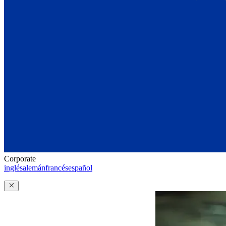
Corporate
inglés
alemán
francés
español