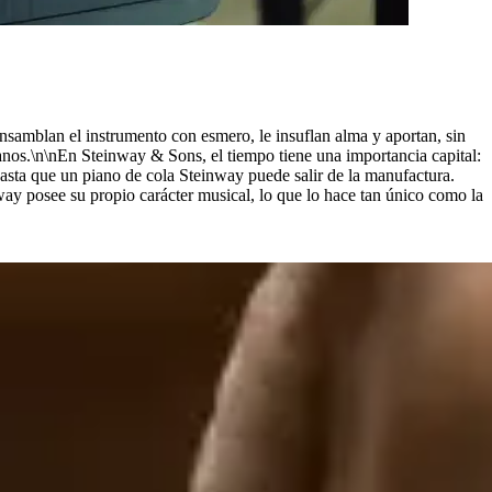
nsamblan el instrumento con esmero, le insuflan alma y aportan, sin
os.\n\nEn Steinway ⁠&⁠ Sons, el tiempo tiene una importancia capital:
sta que un piano de cola Steinway puede salir de la manufactura.
way posee su propio carácter musical, lo que lo hace tan único como la