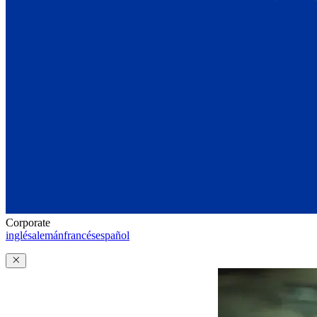
Corporate
inglés
alemán
francés
español