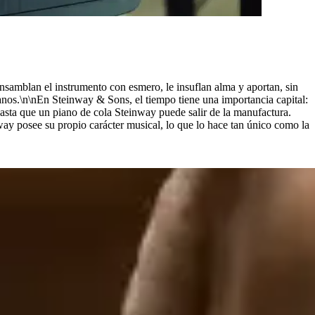
nsamblan el instrumento con esmero, le insuflan alma y aportan, sin
os.\n\nEn Steinway ⁠&⁠ Sons, el tiempo tiene una importancia capital:
sta que un piano de cola Steinway puede salir de la manufactura.
way posee su propio carácter musical, lo que lo hace tan único como la