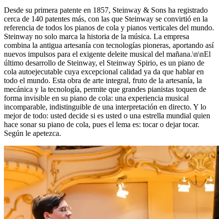
Desde su primera patente en 1857, Steinway ⁠&⁠ Sons ha registrado
cerca de 140 patentes más, con las que Steinway se convirtió en la
referencia de todos los pianos de cola y pianos verticales del mundo.
Steinway no solo marca la historia de la música. La empresa
combina la antigua artesanía con tecnologías pioneras, aportando así
nuevos impulsos para el exigente deleite musical del mañana.\n\nEl
último desarrollo de Steinway, el Steinway Spirio, es un piano de
cola autoejecutable cuya excepcional calidad ya da que hablar en
todo el mundo. Esta obra de arte integral, fruto de la artesanía, la
mecánica y la tecnología, permite que grandes pianistas toquen de
forma invisible en su piano de cola: una experiencia musical
incomparable, indistinguible de una interpretación en directo. Y lo
mejor de todo: usted decide si es usted o una estrella mundial quien
hace sonar su piano de cola, pues el lema es: tocar o dejar tocar.
Según le apetezca.