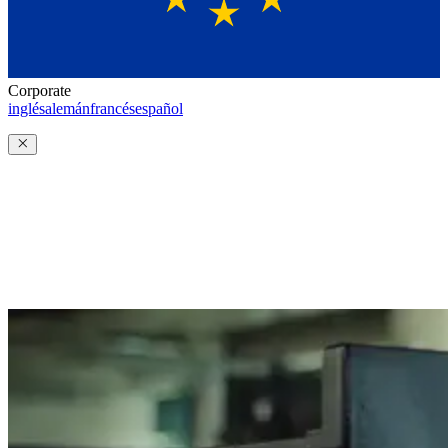
Corporate
inglés
alemán
francés
español