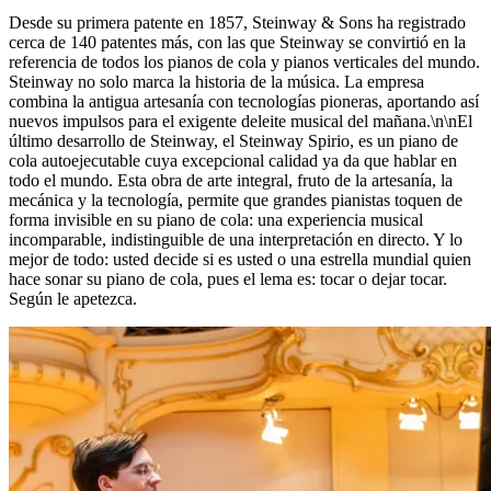
Desde su primera patente en 1857, Steinway ⁠&⁠ Sons ha registrado
cerca de 140 patentes más, con las que Steinway se convirtió en la
referencia de todos los pianos de cola y pianos verticales del mundo.
Steinway no solo marca la historia de la música. La empresa
combina la antigua artesanía con tecnologías pioneras, aportando así
nuevos impulsos para el exigente deleite musical del mañana.\n\nEl
último desarrollo de Steinway, el Steinway Spirio, es un piano de
cola autoejecutable cuya excepcional calidad ya da que hablar en
todo el mundo. Esta obra de arte integral, fruto de la artesanía, la
mecánica y la tecnología, permite que grandes pianistas toquen de
forma invisible en su piano de cola: una experiencia musical
incomparable, indistinguible de una interpretación en directo. Y lo
mejor de todo: usted decide si es usted o una estrella mundial quien
hace sonar su piano de cola, pues el lema es: tocar o dejar tocar.
Según le apetezca.