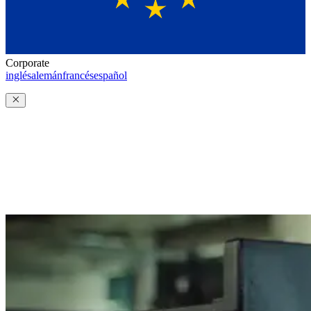
Corporate
inglés
alemán
francés
español