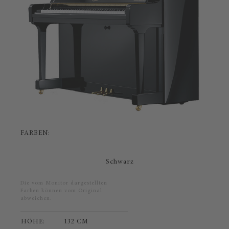
FARBEN:
Schwarz
Die vom Monitor dargestellten
Farben können vom Original
abweichen.
HÖHE:
132 CM