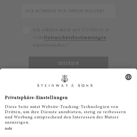
Ich erkläre mich mit
STEINWAY &
Datenschutzbestimmungen
SONS
einverstanden.*
ABSENDEN
© 2023 Steinway & Sons
Steinway and the lyre are registered