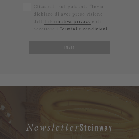
Cliccando sul pulsante “Invia”
dichiaro di aver preso visione
dell’
Informativa privacy
e di
accettare i
Termini e condizioni
.
INVIA
Steinway
Newsletter