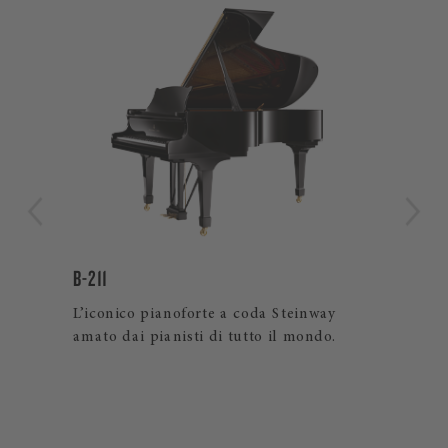
B-211
LIM
L’iconico pianoforte a coda Steinway
Ver
ema
amato dai pianisti di tutto il mondo.
art
prez