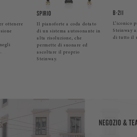
B-211
LIMITED ED
L’iconico pianoforte a coda
Veri e pro
oda dotato
Steinway amato dai pianisti
maestria ar
osonante in
di tutto il mondo.
design uni
che
preziosi.
re ed
io
NEGOZIO & TE