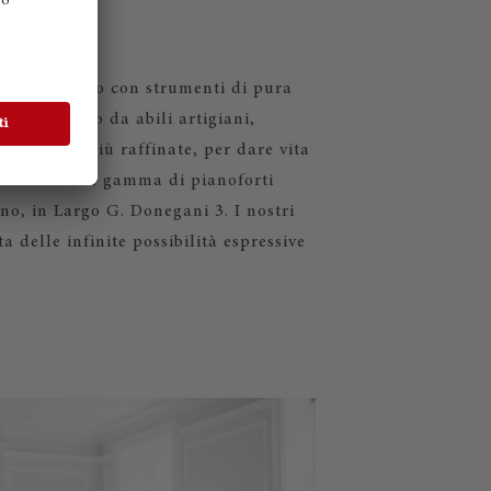
utto il mondo con strumenti di pura
zato a mano da abili artigiani,
costruttive più raffinate, per dare vita
prire l'intera gamma di pianoforti
no, in Largo G. Donegani 3. I nostri
a delle infinite possibilità espressive