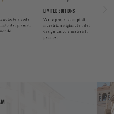
A-188
ITIONS
Il pianoforte a coda da
pri esempi di
salotto che conquista per la
tigianale , dal
sua pienezza sonora.
co e materiali
AM