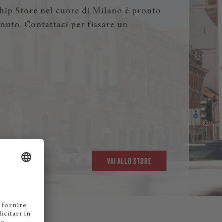
ship Store nel cuore di Milano è pronto
enuto. Contattaci per fissare un
.
VAI ALLO STORE