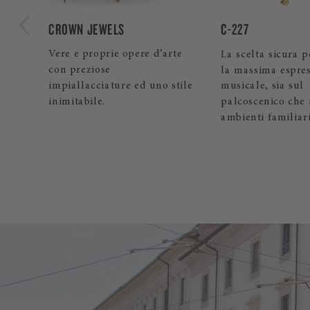
C-227
SPIRIO
rte
La scelta sicura per ottenere
Il pianoforte a c
la massima espressione
di un sistema aut
stile
musicale, sia sul
alta risoluzione, 
palcoscenico che negli
permette di suona
ambienti familiari.
ascoltare il propr
Steinway.