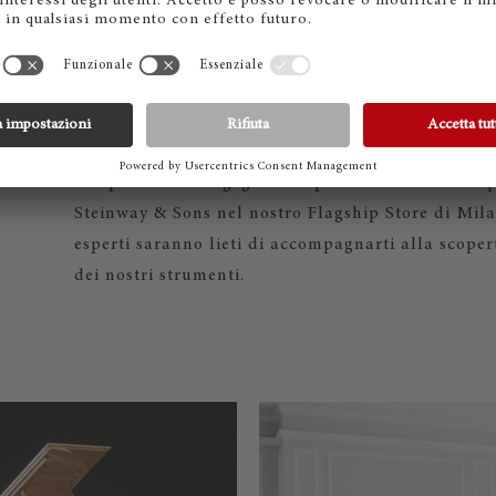
ILANO
Dal 1853 Steinway & Sons supporta i pianisti di t
eccellenza musicale. Ognuno di questi viene realiz
utilizzando solo i migliori materiali e le tecniche 
a capolavori di ingegneria e passione. Vieni a sco
Steinway & Sons nel nostro Flagship Store di Mila
esperti saranno lieti di accompagnarti alla scopert
dei nostri strumenti.