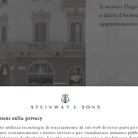
Il nostro Flag
a darti il benv
appuntamento