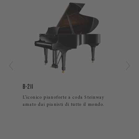
B-211
LIM
L’iconico pianoforte a coda Steinway
Ver
ema
amato dai pianisti di tutto il mondo.
art
prez