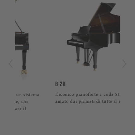
LIM
Ver
art
prez
B-211
L’iconico pianoforte a coda Steinway
ema
amato dai pianisti di tutto il mondo.