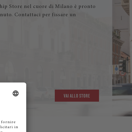
ship Store nel cuore di Milano è pronto
enuto. Contattaci per fissare un
.
VAI ALLO STORE