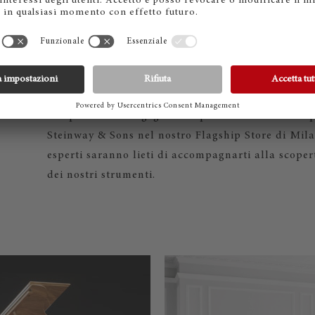
ILANO
Dal 1853 Steinway & Sons supporta i pianisti di t
eccellenza musicale. Ognuno di questi viene realiz
utilizzando solo i migliori materiali e le tecniche 
a capolavori di ingegneria e passione. Vieni a sco
Steinway & Sons nel nostro Flagship Store di Mila
esperti saranno lieti di accompagnarti alla scopert
dei nostri strumenti.