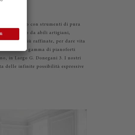
utto il mondo con strumenti di pura
zato a mano da abili artigiani,
costruttive più raffinate, per dare vita
prire l'intera gamma di pianoforti
no, in Largo G. Donegani 3. I nostri
a delle infinite possibilità espressive