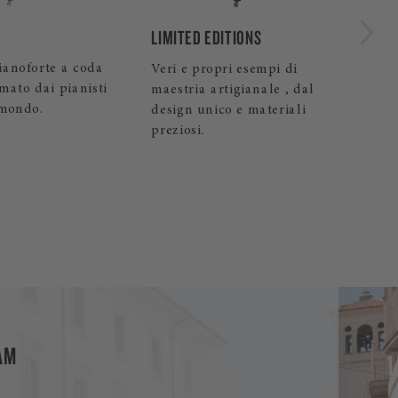
A-188
ITIONS
Il pianoforte a coda da
pri esempi di
salotto che conquista per la
tigianale , dal
sua pienezza sonora.
co e materiali
AM