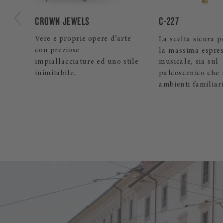
C-227
SPIRIO
rte
La scelta sicura per ottenere
Il pianoforte a c
la massima espressione
di un sistema aut
stile
musicale, sia sul
alta risoluzione, 
palcoscenico che negli
permette di suona
ambienti familiari.
ascoltare il propr
Steinway.