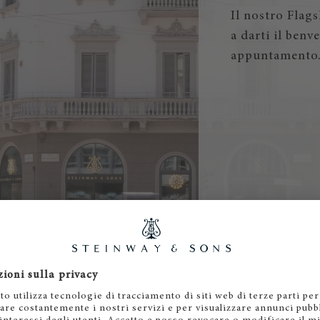
Il nostro Flag
a darti il benv
appuntamento