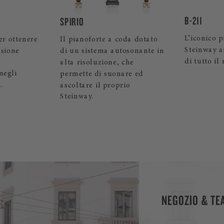
B-211
LIMITED ED
L’iconico pianoforte a coda
Veri e pro
oda dotato
Steinway amato dai pianisti
maestria ar
osonante in
di tutto il mondo.
design uni
che
preziosi.
re ed
io
NEGOZIO & TE