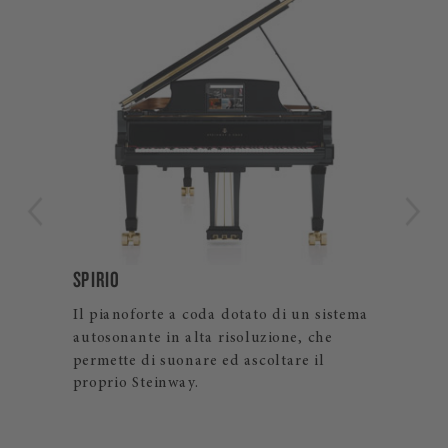
B-211
L’iconico pianoforte a coda Steinway
sistema
amato dai pianisti di tutto il mondo.
he
l