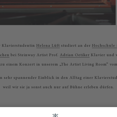
 Klavierstudentin
Helena Lüft
studiert an der
Hochschule 
chen
bei Steinway Artist Prof.
Adrian Oetiker
Klavier und 
zu einem Konzert in unserem „The Artist Living Room“ vom
in sehr spannender Einblick in den Alltag einer Klavierstu
weil wir sie ja sonst auch nur auf Bühne erleben dürfen.