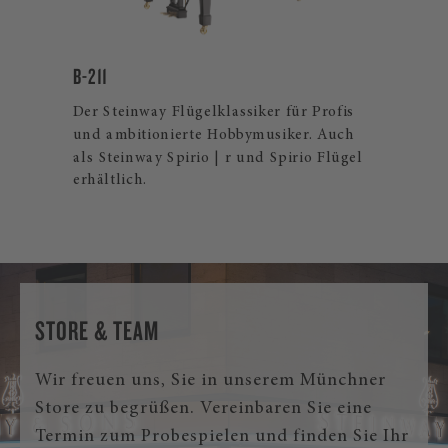
B-211
LIM
Der Steinway Flügelklassiker für Profis
Str
und ambitionierte Hobbymusiker. Auch
Ste
als Steinway Spirio | r und Spirio Flügel
zei
erhältlich.
aus
STORE & TEAM
Wir freuen uns, Sie in unserem Münchner
Store zu begrüßen. Vereinbaren Sie eine
Termin zum Probespielen und finden Sie Ihr