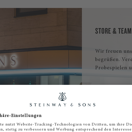
STORE & TEAM
Wir freuen uns
begrüßen. Ver
Probespielen u