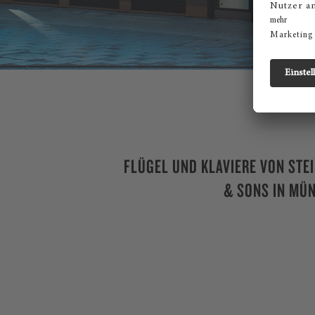
FLÜGEL UND KLAVIERE VON STE
& SONS IN MÜ