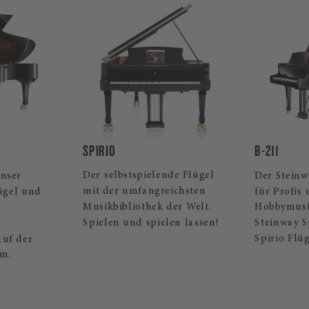
B-211
LIMITED ED
de Flügel
Der Steinway Flügelklassiker
Streng lim
ichsten
für Profis und ambitionierte
klassische
er Welt.
Hobbymusiker. Auch als
Handwerks
en lassen!
Steinway Spirio | r und
Flügel zei
Spirio Flügel erhältlich.
inspirieren
ausdruckss
aus.