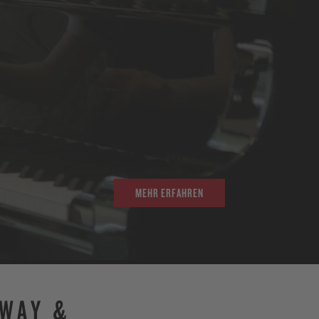
MEHR ERFAHREN
NWAY &