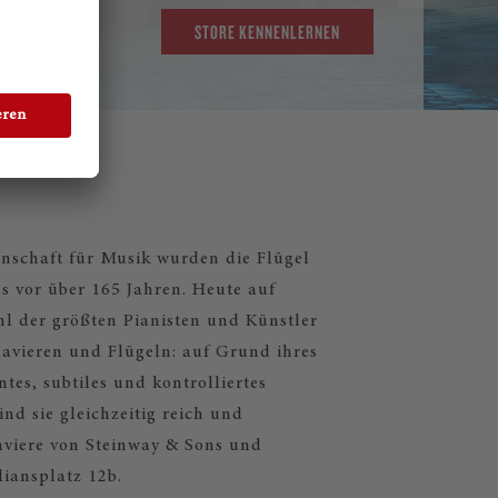
STORE KENNENLERNEN
schaft für Musik wurden die Flügel
s vor über 165 Jahren. Heute auf
hl der größten Pianisten und Künstler
lavieren und Flügeln: auf Grund ihres
tes, subtiles und kontrolliertes
d sie gleichzeitig reich und
laviere von Steinway & Sons und
iansplatz 12b.