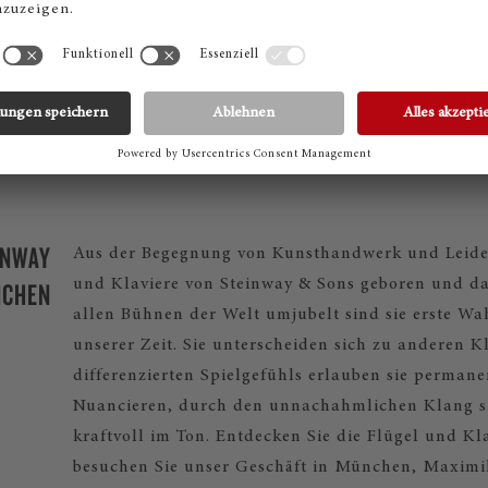
INWAY
Aus der Begegnung von Kunsthandwerk und Leiden
NCHEN
und Klaviere von Steinway & Sons geboren und da
allen Bühnen der Welt umjubelt sind sie erste Wa
unserer Zeit. Sie unterscheiden sich zu anderen K
differenzierten Spielgefühls erlauben sie permanen
Nuancieren, durch den unnachahmlichen Klang sin
kraftvoll im Ton. Entdecken Sie die Flügel und K
besuchen Sie unser Geschäft in München, Maximil