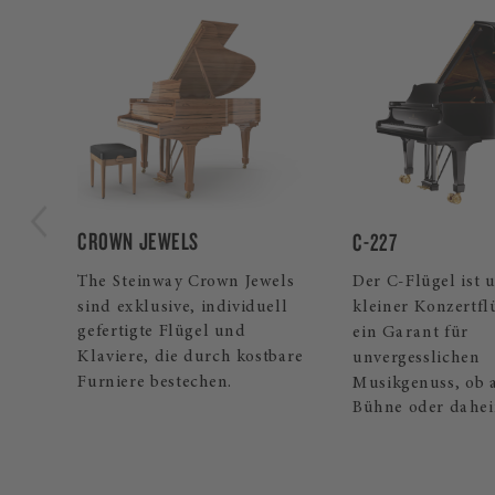
SPIRIO
C-227
Der selbstspielen
els
Der C-Flügel ist unser
mit der umfangre
ll
kleiner Konzertflügel und
Musikbibliothek d
ein Garant für
Spielen und spiel
bare
unvergesslichen
Musikgenuss, ob auf der
Bühne oder daheim.