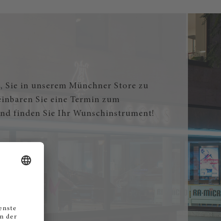
, Sie in unserem Münchner Store zu
einbaren Sie eine Termin zum
nd finden Sie Ihr Wunschinstrument!