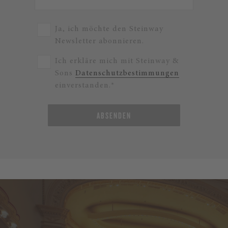
Ja, ich möchte den Steinway
Newsletter abonnieren.
Ich erkläre mich mit Steinway &
Sons
Datenschutzbestimmungen
einverstanden.*
ABSENDEN