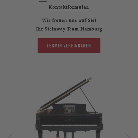
Kontaktformular
.
Wir freuen uns auf Sie!
Ihr Steinway Team Hamburg
TERMIN VEREINBAREN
LIM
Str
Ste
zei
aus