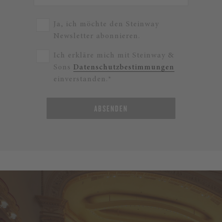
Ja, ich möchte den Steinway
Newsletter abonnieren.
Ich erkläre mich mit Steinway &
Sons
Datenschutzbestimmungen
einverstanden.*
ABSENDEN