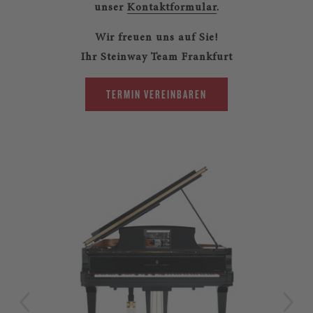
unser
Kontaktformular
.
Wir freuen uns auf Sie!
Ihr Steinway Team Frankfurt
TERMIN VEREINBAREN
LIM
Str
Ste
zei
aus